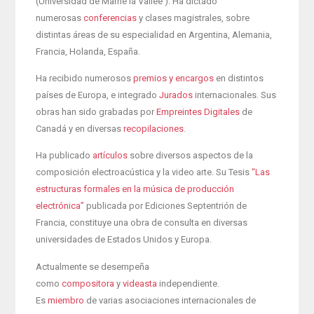
(Universidad de Marne la Vallée ). Ha dictado
numerosas
conferencias
y clases magistrales, sobre
distintas áreas de su especialidad en Argentina, Alemania,
Francia, Holanda, España.
Ha recibido numerosos
premios
y encargos
en distintos
países de Europa, e integrado
Jurados
internacionales. Sus
obras han sido grabadas por
Empreintes Digitales
de
Canadá y en diversas
recopilaciones
.
Ha publicado
artículos
sobre diversos aspectos de la
composición electroacústica y la video arte. Su Tesis
“Las
estructuras formales en la música de producción
electrónica”
publicada por Ediciones Septentrión de
Francia, constituye una obra de consulta en diversas
universidades de Estados Unidos y Europa.
Actualmente se desempeña
como
compositora
y
videasta
independiente.
Es
miembro
de varias asociaciones internacionales de